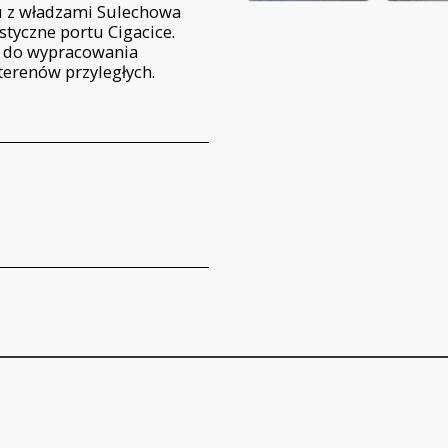
u z władzami Sulechowa
styczne portu Cigacice.
ą do wypracowania
terenów przyległych.