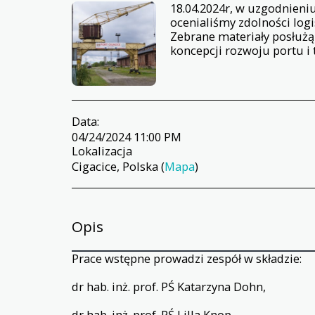
18.04.2024r, w uzgodnieni
ocenialiśmy zdolności logi
Zebrane materiały posłuż
koncepcji rozwoju portu i 
Data:
04/24/2024 11:00 PM
Lokalizacja
Cigacice, Polska (
Mapa
)
Opis
Prace wstępne prowadzi zespół w składzie:
dr hab. inż. prof. PŚ Katarzyna Dohn,
dr hab. inż. prof. PŚ Lilla Knop